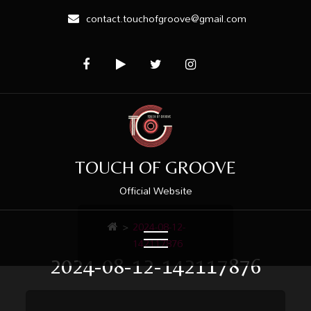
contact.touchofgroove@gmail.com
TOUCH OF GROOVE
Official Website
>
2024-08-12-
142117876
2024-08-12-142117876