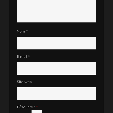
Nom
*
E-mail
*
Site web
Résoudre :
*