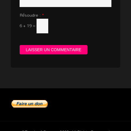
Résoudre :
*
6 + 19 =