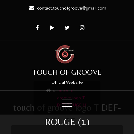
contact.touchofgroove@gmail.com
TOUCH OF GROOVE
Official Website
>
touch of
groove logo T
DEF-ROUGE (1)
touch of groove logo T DEF-
ROUGE (1)