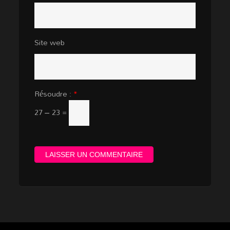
Site web
Résoudre :
*
27 − 23 =