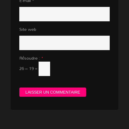
E-mail
*
Site web
Résoudre :
*
26 − 19 =