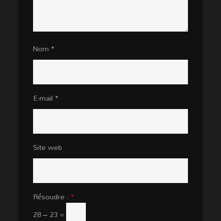
Nom
*
E-mail
*
Site web
Résoudre :
*
28 − 23 =