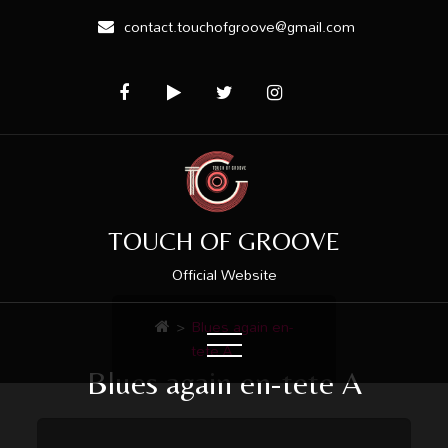
contact.touchofgroove@gmail.com
TOUCH OF GROOVE
Official Website
>
Blues again en-
tete A
Blues again en-tete A